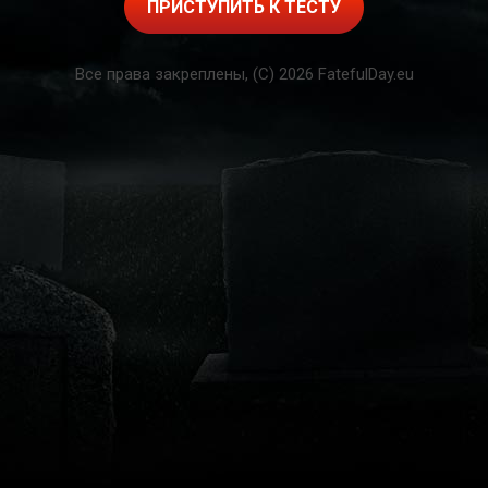
ПРИСТУПИТЬ К ТЕСТУ
Все права закреплены, (C) 2026 FatefulDay.eu